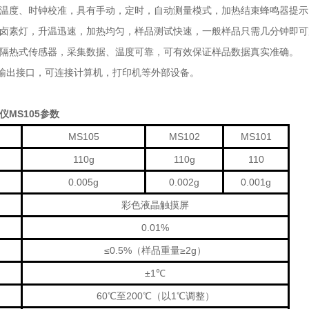
温度、时钟校准，具有手动，定时，自动测量模式，加热结束蜂鸣器提示
卤素灯，升温迅速，加热均匀，样品测试快速，一般样品只需几分钟即可
隔热式传感器，采集数据、温度可靠，可有效保证样品数据真实准确。
32输出接口，可连接计算机，打印机等外部设备。
仪MS105参数
MS105
MS102
MS101
110g
110g
110
0.005g
0.002g
0.001g
彩色液晶触摸屏
0.01%
≤0.5%（样品重量≥2g）
±1℃
60℃至200℃（以1℃调整）