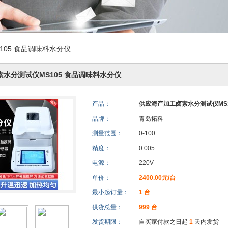
05 食品调味料水分仪
水分测试仪MS105 食品调味料水分仪
产品：
供应海产加工卤素水分测试仪MS1
品牌：
青岛拓科
测量范围：
0-100
精度：
0.005
电源：
220V
单价：
2400.00元/台
最小起订量：
1 台
供货总量：
999 台
发货期限：
自买家付款之日起
1
天内发货