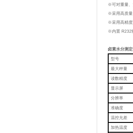
※可对重量、
※采用高质量
※采用高精度
※内置 R2
卤素水分测定
型号
最大秤量
读数精度
显示屏
分辨率
准确度
温控允差
加热温度