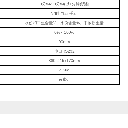
0分钟-99分钟(以1分钟)调整
定时 自动 手动
水份和干重含量%、水份含量%、干物质重量
0%～100%
90mm
串口RS232
360
x215x170mm
4.5kg
卤素灯