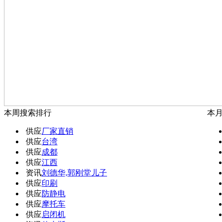
本周搜索排行
本
供应
厂家直销
供应
台湾
供应
成都
供应
江西
资讯
刘德华,郭刚堂儿子
供应
印刷
供应
防静电
供应
摩托车
供应
启闭机