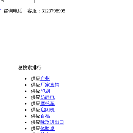
广
咨询电话：客服：3123798995
总搜索排行
供应
广州
供应
厂家直销
供应
印刷
供应
防静电
供应
摩托车
供应
启闭机
供应
百福
供应
咏玖进出口
供应
体验桌