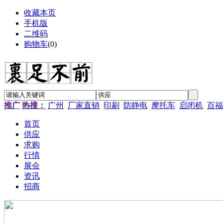
收藏本页
手机版
二维码
购物车
(
0
)
推广
热搜：
广州
厂家直销
印刷
防静电
摩托车
启闭机
百福
首页
供应
求购
行情
展会
资讯
招商