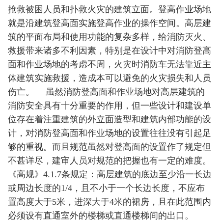
抢救被困人员和扑救火灾的建筑立面。登高作业场地
就是沿建筑登高面实施登高作业的操作空间。高层建
筑的平面布局和使用功能的复杂多样，给消防灭火、
救援带来诸多不利因素，特别是在设计中对消防登高
面和作业场地的考虑不周，火灾时消防车无法靠近主
体建筑实施救援，造成本可以避免的火灾损失和人员
伤亡。
虽然消防登高面和作业场地对高层建筑的
消防安全具有十分重要的作用，但一些设计和建设单
位存在着注重建筑的外立面造型和建筑内部功能的设
计，对消防登高面和作业场地的设置往往没有引起足
够的重视。而且规范虽然对登高面的设置作了规定但
不甚详尽，建审人员对规范的把握也有一定的难度。
《高规》
4.1.7条规定：高层建筑的底边至少沿一长边
或周边长度的1/4，且不小于一个长边长度，不应布
置高度大于5米，进深大于4米的裙房，且在此范围内
必须设有直通室外的楼梯或直通楼梯间的出口。