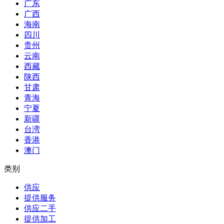
广东
广西
海南
四川
贵州
云南
西藏
陕西
甘肃
青海
宁夏
新疆
台湾
香港
澳门
类别
供应
提供服务
供应二手
提供加工