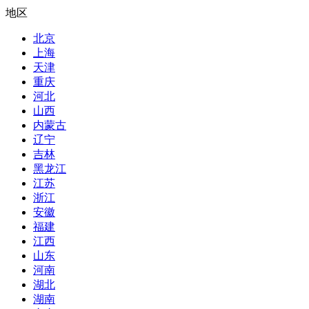
地区
北京
上海
天津
重庆
河北
山西
内蒙古
辽宁
吉林
黑龙江
江苏
浙江
安徽
福建
江西
山东
河南
湖北
湖南