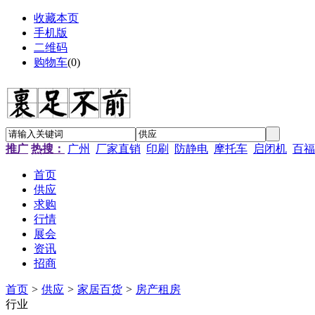
收藏本页
手机版
二维码
购物车
(
0
)
推广
热搜：
广州
厂家直销
印刷
防静电
摩托车
启闭机
百福
首页
供应
求购
行情
展会
资讯
招商
首页
>
供应
>
家居百货
>
房产租房
行业