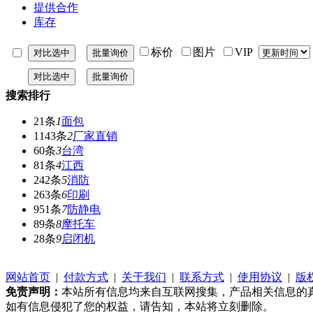
提供合作
库存
标价
图片
VIP
搜索排行
21条
1
面包
1143条
2
厂家直销
60条
3
台湾
81条
4
江西
242条
5
消防
263条
6
印刷
951条
7
防静电
89条
8
摩托车
28条
9
启闭机
网站首页
|
付款方式
|
关于我们
|
联系方式
|
使用协议
|
版
免责声明：
本站所有信息均来自互联网搜集，产品相关信息的
如有信息侵犯了您的权益，请告知，本站将立刻删除。