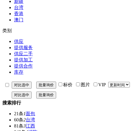
新疆
台湾
香港
澳门
类别
供应
提供服务
供应二手
提供加工
提供合作
库存
标价
图片
VIP
搜索排行
21条
1
面包
60条
2
台湾
81条
3
江西