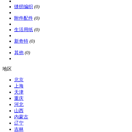
缝纫编织
(0)
附件配件
(0)
生活用纸
(0)
新奇特
(0)
其他
(0)
地区
北京
上海
天津
重庆
河北
山西
内蒙古
辽宁
吉林