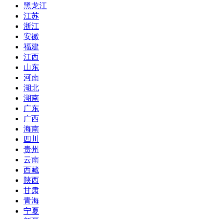
黑龙江
江苏
浙江
安徽
福建
江西
山东
河南
湖北
湖南
广东
广西
海南
四川
贵州
云南
西藏
陕西
甘肃
青海
宁夏