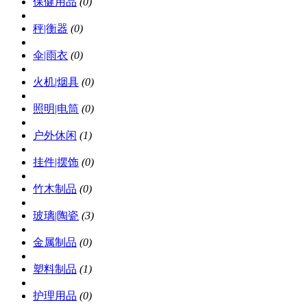
保健用品
(0)
秤|衡器
(0)
伞|雨衣
(0)
火机|烟具
(0)
照明|电筒
(0)
户外休闲
(1)
挂件|摆饰
(0)
竹木制品
(0)
玻璃|陶瓷
(3)
金属制品
(0)
塑料制品
(1)
护理用品
(0)