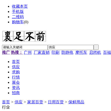
收藏本页
手机版
二维码
购物车
(
0
)
推广
热搜：
广州
厂家直销
印刷
防静电
摩托车
启闭机
百福
首页
供应
求购
行情
展会
资讯
招商
首页
>
供应
>
家居百货
>
日用百货
>
保鲜用品
行业