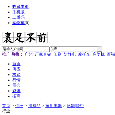
收藏本页
手机版
二维码
购物车
(
0
)
推广
热搜：
广州
厂家直销
印刷
防静电
摩托车
启闭机
百福
首页
供应
求购
行情
展会
资讯
招商
首页
>
供应
>
消费品
>
家用电器
>
冰箱|冷柜
行业