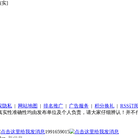
核实]
权隐私
|
网站地图
|
排名推广
|
广告服务
|
积分换礼
|
RSS订
真实性准确性均由发布单位及个人负责，请大家仔细辨认！并不代
1991659015