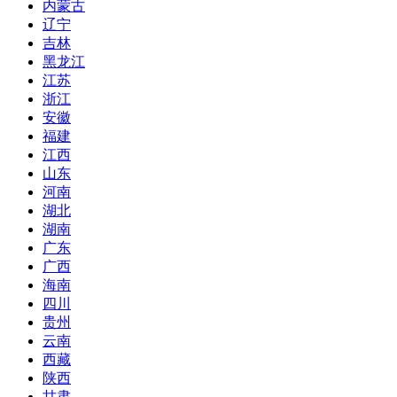
内蒙古
辽宁
吉林
黑龙江
江苏
浙江
安徽
福建
江西
山东
河南
湖北
湖南
广东
广西
海南
四川
贵州
云南
西藏
陕西
甘肃