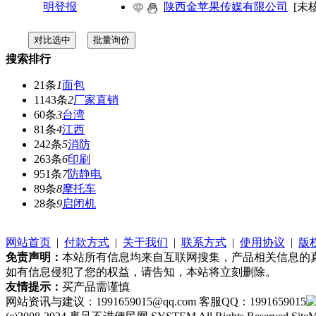
陕西金苹果传媒有限公司
[未
搜索排行
21条
1
面包
1143条
2
厂家直销
60条
3
台湾
81条
4
江西
242条
5
消防
263条
6
印刷
951条
7
防静电
89条
8
摩托车
28条
9
启闭机
网站首页
|
付款方式
|
关于我们
|
联系方式
|
使用协议
|
版
免责声明：
本站所有信息均来自互联网搜集，产品相关信息的
如有信息侵犯了您的权益，请告知，本站将立刻删除。
友情提示：
买产品需谨慎
网站资讯与建议：1991659015@qq.com 客服QQ：1991659015