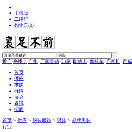
手机版
二维码
购物车
(
0
)
推广
热搜：
广州
厂家直销
印刷
防静电
摩托车
启闭机
百福
首页
供应
求购
行情
展会
资讯
招商
首页
>
供应
>
服装服饰
>
男装
>
品牌男装
行业