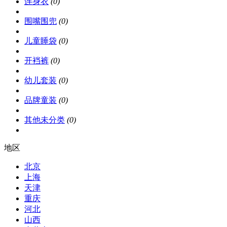
连身衣
(0)
围嘴围兜
(0)
儿童睡袋
(0)
开裆裤
(0)
幼儿套装
(0)
品牌童装
(0)
其他未分类
(0)
地区
北京
上海
天津
重庆
河北
山西