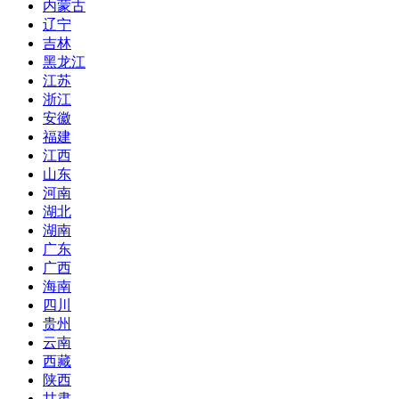
内蒙古
辽宁
吉林
黑龙江
江苏
浙江
安徽
福建
江西
山东
河南
湖北
湖南
广东
广西
海南
四川
贵州
云南
西藏
陕西
甘肃