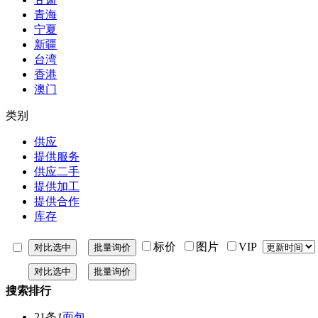
青海
宁夏
新疆
台湾
香港
澳门
类别
供应
提供服务
供应二手
提供加工
提供合作
库存
标价
图片
VIP
搜索排行
21条
1
面包