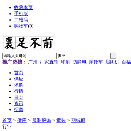
收藏本页
手机版
二维码
购物车
(
0
)
推广
热搜：
广州
厂家直销
印刷
防静电
摩托车
启闭机
百福
首页
供应
求购
行情
展会
资讯
招商
首页
>
供应
>
服装服饰
>
童装
>
羽绒服
行业