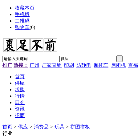
收藏本页
手机版
二维码
购物车
(
0
)
推广
热搜：
广州
厂家直销
印刷
防静电
摩托车
启闭机
百福
首页
供应
求购
行情
展会
资讯
招商
首页
>
供应
>
消费品
>
玩具
>
拼图拼板
行业