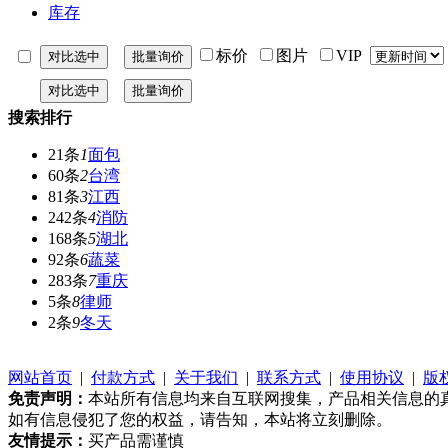
库存
标价
图片
VIP
搜索排行
21条
1
面包
60条
2
台湾
81条
3
江西
242条
4
消防
168条
5
湖北
92条
6
蔬菜
283条
7
重庆
5条
8
律师
2条
9
冬天
网站首页
|
付款方式
|
关于我们
|
联系方式
|
使用协议
|
版
免责声明：
本站所有信息均来自互联网搜集，产品相关信息的
如有信息侵犯了您的权益，请告知，本站将立刻删除。
友情提示：
买产品需谨慎