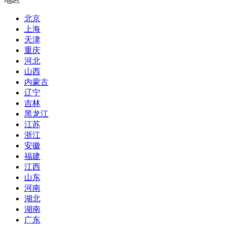
北京
上海
天津
重庆
河北
山西
内蒙古
辽宁
吉林
黑龙江
江苏
浙江
安徽
福建
江西
山东
河南
湖北
湖南
广东