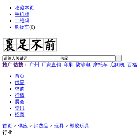
收藏本页
手机版
二维码
购物车
(
0
)
推广
热搜：
广州
厂家直销
印刷
防静电
摩托车
启闭机
百福
首页
供应
求购
行情
展会
资讯
招商
首页
>
供应
>
消费品
>
玩具
>
塑胶玩具
行业