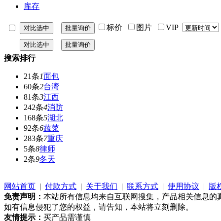
库存
标价
图片
VIP
搜索排行
21条
1
面包
60条
2
台湾
81条
3
江西
242条
4
消防
168条
5
湖北
92条
6
蔬菜
283条
7
重庆
5条
8
律师
2条
9
冬天
网站首页
|
付款方式
|
关于我们
|
联系方式
|
使用协议
|
版
免责声明：
本站所有信息均来自互联网搜集，产品相关信息的
如有信息侵犯了您的权益，请告知，本站将立刻删除。
友情提示：
买产品需谨慎