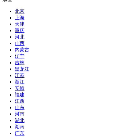
北京
上海
天津
重庆
河北
山西
内蒙古
辽宁
吉林
黑龙江
江苏
浙江
安徽
福建
江西
山东
河南
湖北
湖南
广东